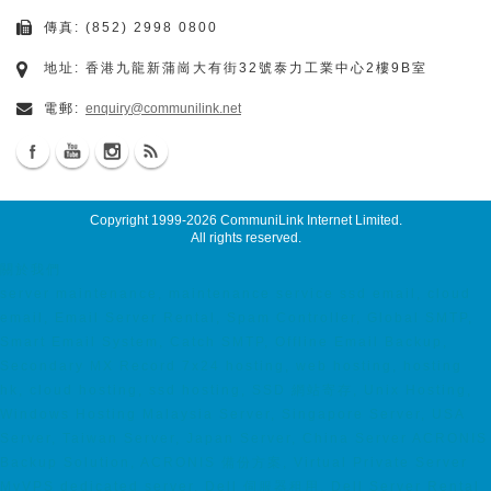
傳真: (852) 2998 0800
地址: 香港九龍新蒲崗大有街32號泰力工業中心2樓9B室
電郵:
enquiry@communilink.net
Copyright 1999-2026
CommuniLink Internet Limited
.
All rights reserved.
關於我們
server maintenance, maintenance service ssd email, cloud
email, Email Server Rental, Spam Controller, Global SMTP,
Smart Email System, Catch SMTP, Offline Email Backup,
Secondary MX Record 7x24 hosting, web hosting, hosting
hk, cloud hosting, ssd hosting, SSD 網站寄存, Unix Hosting,
Windows Hosting Malaysia Server, Singapore Server, USA
Server, Taiwan Server, Japan Server, China Server ACRONIS
Backup Solution, ACRONIS 備份方案, Virtual Private Server
MyVPS dedicated server, Dell 伺服器租用, Dell Server Rental