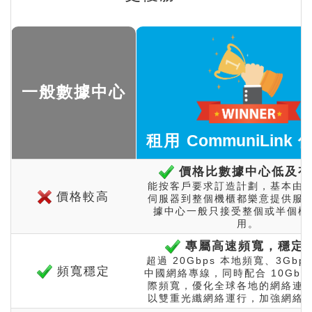
一般數據中心
租用
CommuniLink
伺
價格比數據中心低及有
能按客戶要求訂造計劃，基本由
價格較高
伺服器到整個機櫃都樂意提供服
據中心一般只接受整個或半個機
用。
專屬高速頻寬，穩定
超過 20Gbps 本地頻寬、3Gbps 
頻寬穩定
中國網絡專線，同時配合 10Gbp
際頻寬，優化全球各地的網絡連
以雙重光纖網絡運行，加強網絡