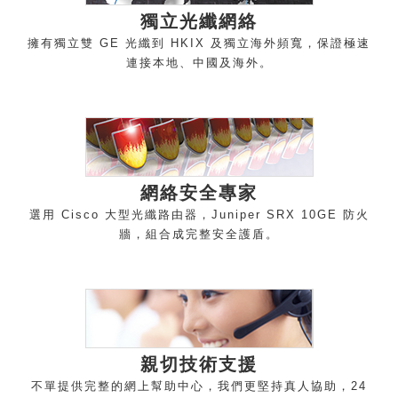
獨立光纖網
絡
擁有獨立雙 GE 光纖到 HKIX 及獨立海外頻寬，保證極速
連接本地、中國及海
外。
網絡安全專
家
選用 Cisco 大型光纖路由器，Juniper SRX 10GE 防火
牆，組合成完整安全護
盾。
親切技術支
援
不單提供完整的網上幫助中心，我們更堅持真人協助，24