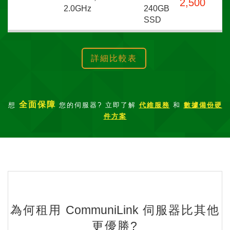
2,500
2.0GHz
240GB
SSD
詳細比較表
全面保障
想
您的伺服器? 立即了解
代維服務
和
數據備份硬
件方案
為何租用
CommuniLink
伺服器比其他
更優勝?