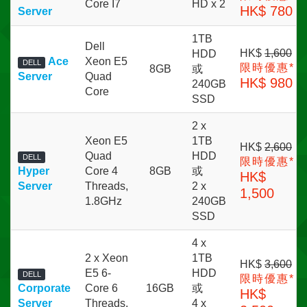
Core I7
HD x 2
HK$ 780
Server
1TB
Dell
HK$
1,600
HDD
Ace
Xeon E5
DELL
限時優惠*
8GB
或
Server
Quad
HK$ 980
240GB
Core
SSD
2 x
Xeon E5
1TB
HK$
2,600
Quad
HDD
DELL
限時優惠*
Hyper
Core 4
8GB
或
HK$
Server
Threads,
2 x
1,500
1.8GHz
240GB
SSD
4 x
2 x Xeon
1TB
HK$
3,600
E5 6-
HDD
DELL
限時優惠*
Corporate
Core 6
16GB
或
HK$
Server
Threads,
4 x