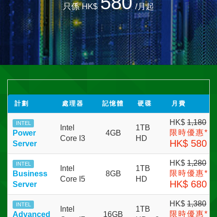
580
只係 HK$
/月起
計劃
處理器
記憶體
硬碟
月費
HK$
1,180
INTEL
Intel
1TB
限時優惠*
Power
4GB
Core I3
HD
HK$ 580
Server
HK$
1,280
INTEL
Intel
1TB
限時優惠*
Business
8GB
Core I5
HD
HK$ 680
Server
HK$
1,380
INTEL
Intel
1TB
限時優惠*
Advanced
16GB