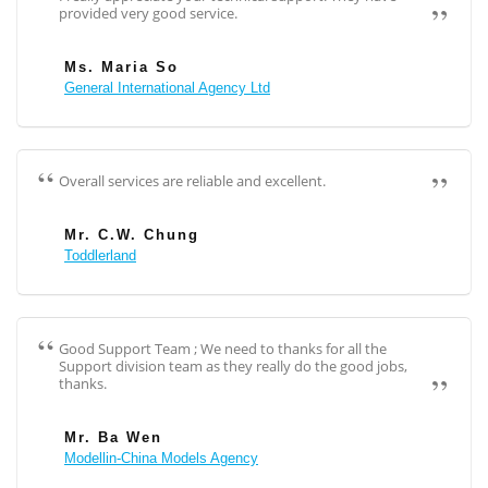
provided very good service.
Ms. Maria So
General International Agency Ltd
Overall services are reliable and excellent.
Mr. C.W. Chung
Toddlerland
Good Support Team ; We need to thanks for all the
Support division team as they really do the good jobs,
thanks.
Mr. Ba Wen
Modellin-China Models Agency