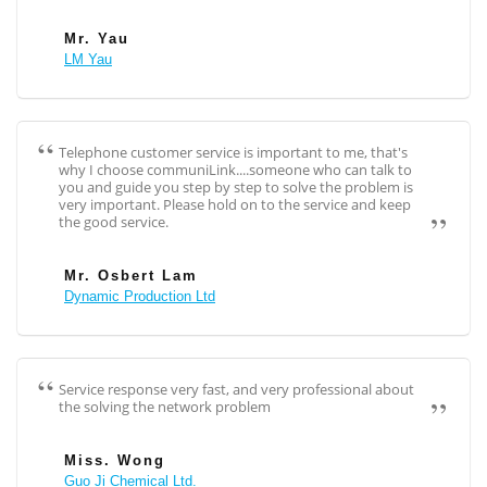
Mr. Yau
LM Yau
Telephone customer service is important to me, that's
why I choose communiLink....someone who can talk to
you and guide you step by step to solve the problem is
very important. Please hold on to the service and keep
the good service.
Mr. Osbert Lam
Dynamic Production Ltd
Service response very fast, and very professional about
the solving the network problem
Miss. Wong
Guo Ji Chemical Ltd.