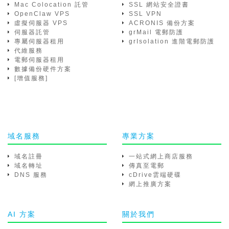
Mac Colocation 託管
SSL 網站安全證書
OpenClaw VPS
SSL VPN
虛擬伺服器 VPS
ACRONIS 備份方案
伺服器託管
grMail 電郵防護
專屬伺服器租用
grIsolation 進階電郵防護
代維服務
電郵伺服器租用
數據備份硬件方案
[增值服務]
域名服務
專業方案
域名註冊
一站式網上商店服務
域名轉址
傳真至電郵
DNS 服務
cDrive雲端硬碟
網上推廣方案
AI 方案
關於我們