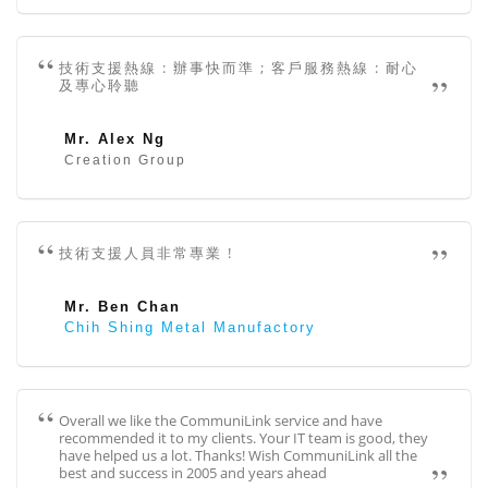
技術支援熱線 : 辦事快而準 ; 客戶服務熱線 : 耐心
及專心聆聽
Mr. Alex Ng
Creation Group
技術支援人員非常專業 !
Mr. Ben Chan
Chih Shing Metal Manufactory
Overall we like the CommuniLink service and have
recommended it to my clients. Your IT team is good, they
have helped us a lot. Thanks! Wish CommuniLink all the
best and success in 2005 and years ahead