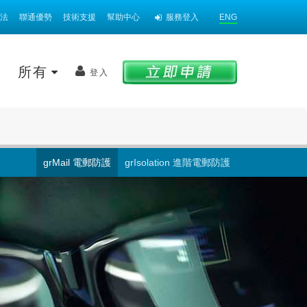
法
聯通優勢
技術支援
幫助中心
服務登入
ENG
案
所有
登入
grMail 電郵防護
grIsolation 進階電郵防護