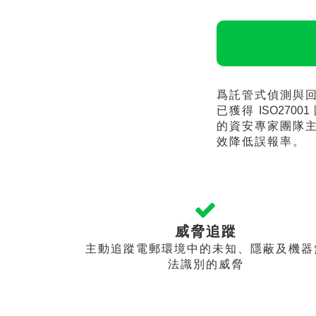
爲託管式偵測與
已獲得
ISO27001
的資安專家團隊
效降低誤報率。
威脅追蹤
主動追蹤電郵環境中的未知、隱蔽及機器
法識別的威脅