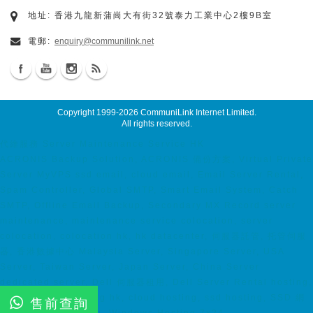
地址: 香港九龍新蒲崗大有街32號泰力工業中心2樓9B室
電郵:
enquiry@communilink.net
Copyright 1999-2026
CommuniLink Internet Limited
.
All rights reserved.
代維服務 Server Maintenance Service HK
ACRONIS Backup Solution, ACRONIS 備份方案, Virtual Private
Server MyVPS ssd email, cloud email, Email Server Rental,
Spam Controller, Global SMTP, Smart Email System, Catch
SMTP, Offline Email Backup, Secondary MX Record server
maintenance, maintenance service colocation, server
colocation, colocation hk, hk datacenter, 伺服器託管, 托管伺服
器, 香港數據中心 Malaysia Server, Singapore Server, USA
Server, Taiwan Server, Japan Server, China Server
dedicated server, Dell 伺服器租用, Dell Server Rental hosting,
web hosting, hosting hk, cloud hosting, ssd hosting, SSD 網
售前查詢
站寄存, Unix Hosting, Windows Hosting 7x24