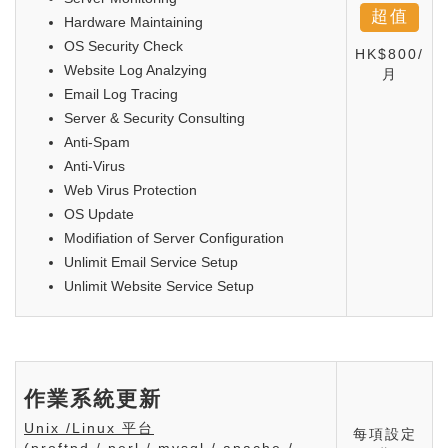
超值
Hardware Maintaining
OS Security Check
HK$800/
Website Log Analzying
月
Email Log Tracing
Server & Security Consulting
Anti-Spam
Anti-Virus
Web Virus Protection
OS Update
Modifiation of Server Configuration
Unlimit Email Service Setup
Unlimit Website Service Setup
作業系統更新
Unix /Linux 平台
每項設定
(proftpd / perl / mysql / apache /