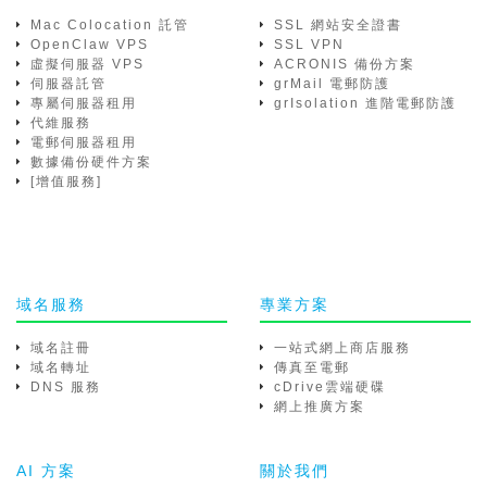
Mac Colocation 託管
SSL 網站安全證書
OpenClaw VPS
SSL VPN
虛擬伺服器 VPS
ACRONIS 備份方案
伺服器託管
grMail 電郵防護
專屬伺服器租用
grIsolation 進階電郵防護
代維服務
電郵伺服器租用
數據備份硬件方案
[增值服務]
域名服務
專業方案
域名註冊
一站式網上商店服務
域名轉址
傳真至電郵
DNS 服務
cDrive雲端硬碟
網上推廣方案
AI 方案
關於我們