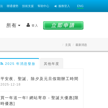
法
聯通優勢
技術支援
幫助中心
服務登入
ENG
案
所有
登入
主頁
最新消息
2025 年消息發放
其他年度
平安夜、聖誕、除夕及元旦假期辦工時間
2025-12-18
買一年送一年! 網站寄存 - 聖誕大優惠[限
時優惠]