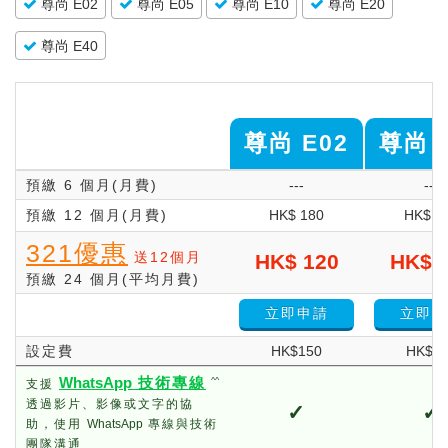
尊尚 E02
尊尚 E05
尊尚 E10
尊尚 E20
尊尚 E40
尊尚 E02
尊尚 
預繳 6 個月(月費)
---
---
預繳 12 個月(月費)
HK$ 180
HK$ 2
321優惠
送12個月
HK$ 120
HK$ 
預繳 24 個月(平均月費)
立即申請
立即申
設定費
HK$150
HK$1
WhatsApp
技術專線
^^
支援
透過影片、影像或文字的協
✓
✓
助，使用
WhatsApp
專線與技術
團隊溝通