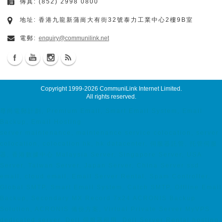
傳真: (852) 2998 0800
地址: 香港九龍新蒲崗大有街32號泰力工業中心2樓9B室
電郵:
enquiry@communilink.net
Copyright 1999-2026
CommuniLink Internet Limited
.
All rights reserved.
尊尚電郵計劃, Premium Email, Smart Email System, Email
Backup, Email Hosting
server maintenance, maintenance service colocation, server
colocation, colocation hk, hk datacenter, 伺服器託管, 托管伺服
器, 香港數據中心 Malaysia Server, Singapore Server, USA
Server, Taiwan Server, Japan Server, China Server ssd
email, cloud email, Email Server Rental, Spam Controller,
Global SMTP, Smart Email System, Catch SMTP, Offline Email
Backup, Secondary MX Record 7x24 ACRONIS Backup
Solution, ACRONIS 備份方案, Virtual Private Server MyVPS
dedicated server, Dell 伺服器租用, Dell Server Rental hosting,