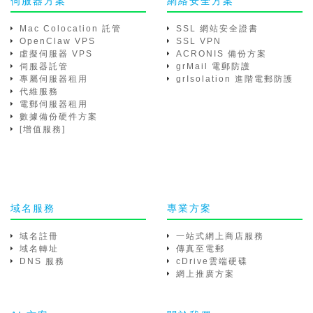
伺服器方案
網絡安全方案
Mac Colocation 託管
SSL 網站安全證書
OpenClaw VPS
SSL VPN
虛擬伺服器 VPS
ACRONIS 備份方案
伺服器託管
grMail 電郵防護
專屬伺服器租用
grIsolation 進階電郵防護
代維服務
電郵伺服器租用
數據備份硬件方案
[增值服務]
域名服務
專業方案
域名註冊
一站式網上商店服務
域名轉址
傳真至電郵
DNS 服務
cDrive雲端硬碟
網上推廣方案