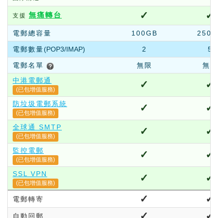
✓
✓
無痛轉台
支援
電郵總容量
100GB
250G
電郵數量
(POP3/IMAP)
2
5
電郵名單
無限
無限
中港電郵通
✓
✓
(已包增值服務)
防垃圾電郵系統
✓
✓
(已包增值服務)
全球通 SMTP
✓
✓
(已包增值服務)
監控電郵
✓
✓
(已包增值服務)
SSL VPN
✓
✓
(已包增值服務)
✓
✓
電郵轉寄
✓
✓
自動回郵